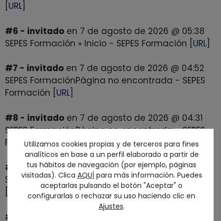
[
URL
]
#6 - invitado
en 7 de agosto de 2026 @ 05:38
SEPES Formación » Inicio - SEPES Formación [
URL
]
#7 - invitado
en 7 de agosto de 2026 @ 04:52
SEPES FormaciónPágina no encontrada - SEPES
Formación [
URL
]
#8 - invitado
en 7 de agosto de 2026 @ 04:31
SEPES FormaciónPágina no encontrada - SEPES
Formación [
URL
]
Utilizamos cookies propias y de terceros para fines
analíticos en base a un perfil elaborado a partir de
tus hábitos de navegación (por ejemplo, páginas
#9 - invitado
en 7 de agosto de 2026 @ 02:54
visitadas). Clica
AQUÍ
para más información. Puedes
SEPES Formación » Inicio - SEPES Formación [
URL
]
aceptarlas pulsando el botón "Aceptar" o
[
origen
]
configurarlas o rechazar su uso haciendo clic en
Ajustes
.
#10 - invitado
en 7 de agosto de 2026 @ 02:37